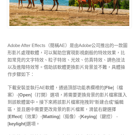
Adobe After Effects（簡稱AE）是由Adobe公司推出的一款圖
形影片處理軟體，可以幫助您實現影視劇般的特效效果，比
如常見的文字特效、粒子特效、光效、仿真特效、調色技法
以及進階特效等。借助該軟體更換影片背景並不難，具體操
作步驟如下：
下載安裝並執行AE軟體，通過頂部功能表欄裡的[
Flie
]（檔
案）-[
Open
]（打開）選項，將需要更換背景的影片檔案匯入
到該軟體當中。接下來將該影片檔案拖拽到“新建合成”編輯
區，並且選中需要更改背景的影片檔案，滑鼠右鍵選擇
[
Effect
]（效果）-[
Matting
]（摳像）-[
Keying
]（鍵控） -
[
keylight
]選項。