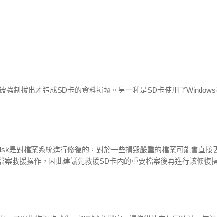
強制拔出才造成SD卡的資料損壞。另一種是SD卡使用了Window
於chkdsk是對檔案系統進行修復的，對於一些損毀嚴重的檔案可能會直接
行檔案救援操作，因此建議先救援SD卡內的重要檔案後再進行該修復