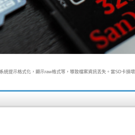
系統提示格式化，顯示raw格式等，導致檔案資訊丟失。當SD卡損