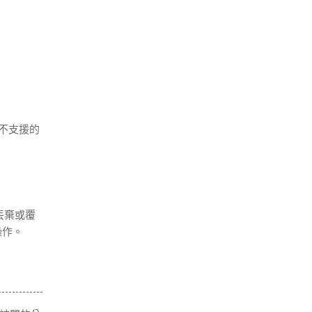
s不支援的
丟棄或覆
操作。