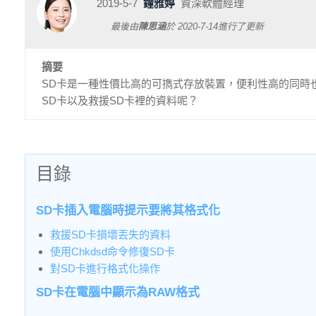
2019-5-7
鐘雅婷
資深軟體經理
最後由
陳思涵
於
2020-7-14
進行了更新
摘要
SD卡是一種性價比高的可擕式存放裝置，便利性高的同時
SD卡以及救援SD卡裡的資料呢？
目錄
SD卡插入電腦時提示要將其格式化
救援SD卡損壞丟失的資料
使用Chkdsd命令修復SD卡
對SD卡進行格式化操作
SD卡在電腦中顯示為RAW格式