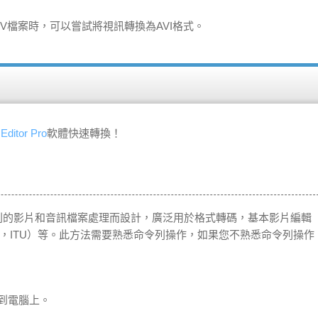
V
檔案時，可以嘗試將視訊轉換為
AVI
格式。
Editor Pro
軟體快速轉換！
列的影片和音訊檔案處理而設計，廣泛用於格式轉碼，基本影片編輯
E，ITU）等。此方法需要熟悉命令列操作，如果您不熟悉命令列操作
載到電腦上。