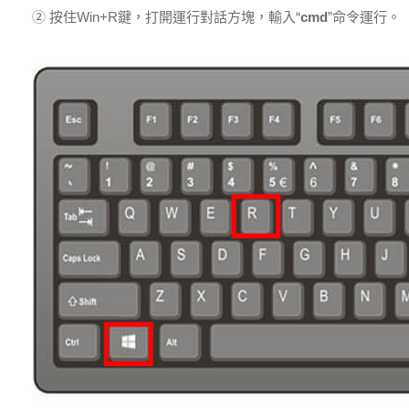
② 按住Win+R鍵，打開運行對話方塊，輸入“
cmd
”命令運行。