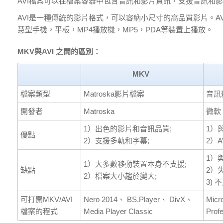
AVI檔案可以在檔案容器中包含音訊和影片資訊，支援音訊和影
AVI是一種傳統的影片格式，可以容納小尺寸的高品質影片。A
慧型手機，平板，MP4播放機，MP5，PDA等裝置上播放。
MKV與AVI 之間的區別：
MKV
檔案類型
Matroska影片檔案
音訊
開發者
Matroska
微軟
1）出色的影片和音訊品質;
1）
優點
2）支援多軌和字幕;
2）
1）
1）大多數移動裝置本身不支援;
缺點
2）
2）檔案大小趨於變大;
3)
可打開MKV/AVI
Nero 2014、 BS.Player、 DivX、
Micr
檔案的程式
Media Player Classic
Prof