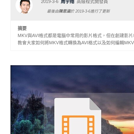
2019-3-6
周宇翔
高級程式開發員
最後由
陳思涵
於
2019-3-6
進行了更新
摘要
MKV與AVI格式都是電腦中常用的影片格式，但在創建影片
教會大家如何將MKV格式轉換為AVI格式以及如何編輯MK