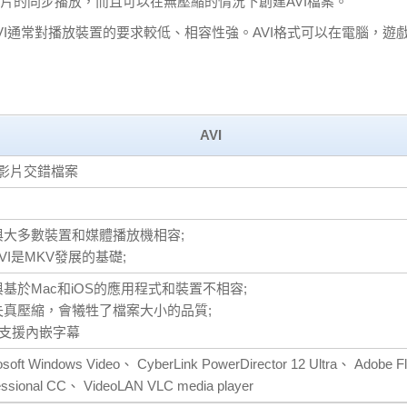
片的同步播放，而且可以在無壓縮的情況下創建AVI檔案。
VI通常對播放裝置的要求較低、相容性強。AVI格式可以在電腦，遊
AVI
影片交錯檔案
與大多數裝置和媒體播放機相容;
AVI是MKV發展的基礎;
與基於Mac和iOS的應用程式和裝置不相容;
失真壓縮，會犧牲了檔案大小的品質;
 不支援內嵌字幕
osoft Windows Video、 CyberLink PowerDirector 12 Ultra、 Adobe F
essional CC、 VideoLAN VLC media player