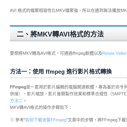
AVI 格式的檔案相容性比
MKV
檔案強，所以在遇到無法播放
MK
二、將MKV轉AVI格式的方法
要想將MKV轉為AVI格式，可通過ffmpeg軟體以及
Renee Video 
方法一：使用 ffmpeg 進行影片格式轉換
FFmpeg
是一套用於影片編輯的電腦開源軟體，專為基於命令
併接），影片縮放，影片後期製作效果和標準合規性（SMPT
方法二
。
MKV轉AVI格式的操作步驟如下：
① 參考“
如何下載安裝FFmpeg
”文章中的步驟，將FFmpeg下