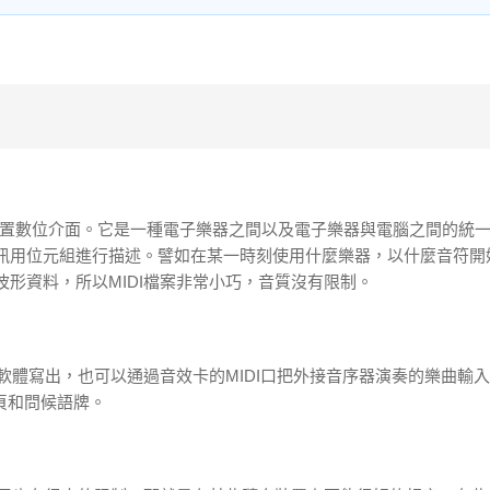
face的簡稱，意為音樂裝置數位介面。它是一種電子樂器之間以及電子樂器與電腦之間的
資訊用位元組進行描述。譬如在某一時刻使用什麼樂器，以什麼音符開
波形資料，所以MIDI檔案非常小巧，音質沒有限制。
曲軟體寫出，也可以通過音效卡的MIDI口把外接音序器演奏的樂曲輸
網頁和問候語牌。