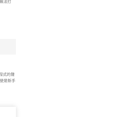
些無法打
、程式的聲
即使是新手