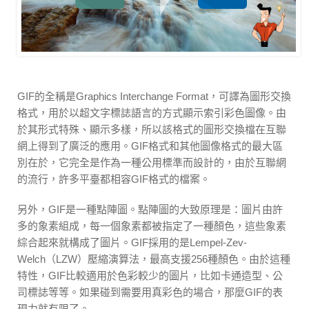
GIF的全稱是Graphics Interchange Format，可譯為圖形交換
格式，用於以超文字標誌語言的方式顯示索引彩色圖像。由
於其形式特殊、顯示多樣，所以該格式的圖形交換檔在互聯
網上得到了廣泛的應用。GIF格式和其他圖像格式的最大區
別在於，它完全是作為一種公用標準而設計的，由於互聯網
的流行，許多平臺都相容GIF格式的檔案。
另外，GIF是一種點陣圖。點陣圖的大致原理是：圖片由許
多的象素組成，每一個象素都被指定了一種顏色，這些象素
綜合起來就構成了圖片。GIF採用的是Lempel-Zev-
Welch（LZW）壓縮演算法，最高支援256種顏色。由於這種
特性，GIF比較適用於色彩較少的圖片，比如卡通造型、公
司標誌等等。如果碰到需要用真彩色的場合，那麼GIF的表
現力就有限了。