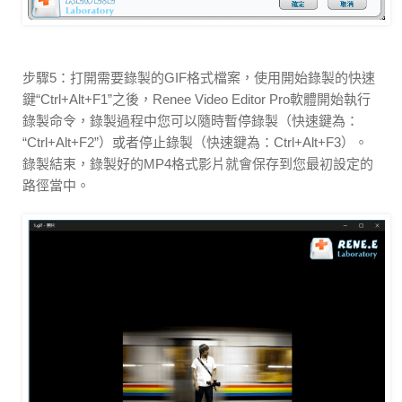
步驟5：打開需要錄製的GIF格式檔案，使用開始錄製的快速
鍵“Ctrl+Alt+F1”之後，Renee Video Editor Pro軟體開始執行
錄製命令，錄製過程中您可以隨時暫停錄製（快速鍵為：
“Ctrl+Alt+F2”）或者停止錄製（快速鍵為：Ctrl+Alt+F3）。
錄製結束，錄製好的MP4格式影片就會保存到您最初設定的
路徑當中。