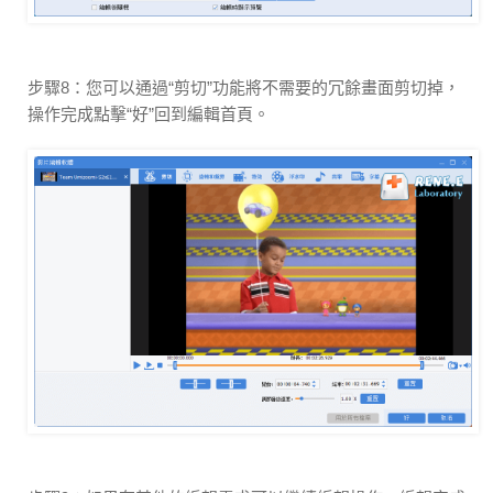
步驟8：您可以通過“剪切”功能將不需要的冗餘畫面剪切掉，
操作完成點擊“好”回到編輯首頁。