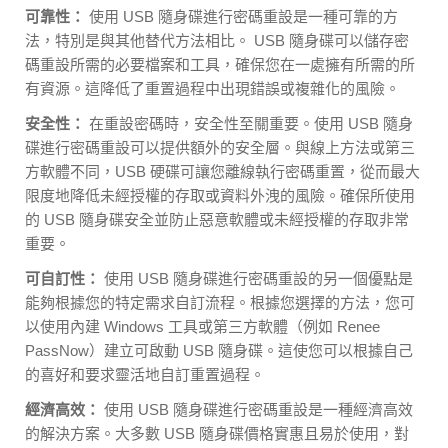
可靠性：
使用 USB 隨身碟進行密碼重設是一種可靠的方
法，特別是與其他替代方法相比。 USB 隨身碟可以儲存密
碼重設所需的必要檔案和工具，確保您在一處擁有所需的所
有資源。這降低了重置過程中出現錯誤或複雜化的風險。
安全性：
在重設密碼時，安全性至關重要。使用 USB 隨身
碟進行密碼重設可以提供額外的安全層。與線上方法或第三
方軟體不同，USB 硬碟可讓您離線執行密碼重置，從而最大
限度地降低未經授權的存取或資料外洩的風險。確保所使用
的 USB 隨身碟安全並防止惡意軟體或未經授權的存取非常
重要。
可自訂性：
使用 USB 隨身碟進行密碼重設的另一個優點是
能夠根據您的特定需求自訂流程。根據您選擇的方法，您可
以使用內建 Windows 工具或第三方軟體（例如 Renee
PassNow）建立可啟動 USB 隨身碟。這使您可以根據自己
的喜好和要求靈活地自訂重置過程。
經濟高效：
使用 USB 隨身碟進行密碼重設是一種經濟高效
的解決方案。大多數 USB 隨身碟價格實惠且易於使用，對