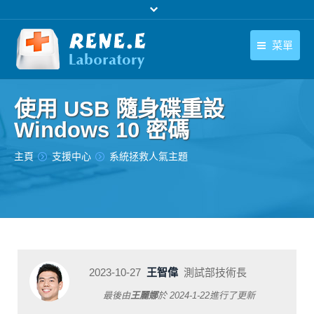
菜單
繁體中文
產品
使用 USB 隨身碟重設
繁體中文
下載中心
Windows 10 密碼
購買
您在此处：
主頁
支援中心
系統拯救人氣主題
聯絡我們
支援中心
關於我們
2023-10-27
王智偉
測試部技術長
最後由
王麗娜
於
2024-1-22
進行了更新