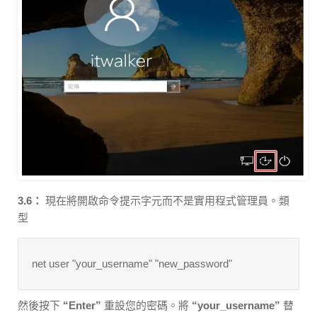
3.6：
現在將開啟命令提示字元而不是實用程式管理員。類
型
net user "your_username" "new_password"
然後按下
“Enter”
重設您的密碼。將
“your_username”
替