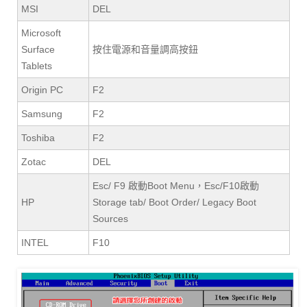
MSI
DEL
Microsoft
Surface
按住電源和音量調高按鈕
Tablets
Origin PC
F2
Samsung
F2
Toshiba
F2
Zotac
DEL
Esc/ F9 啟動Boot Menu，Esc/F10啟動
HP
Storage tab/ Boot Order/ Legacy Boot
Sources
INTEL
F10