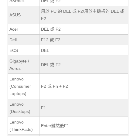
ASRock
DEL 或 F2
用於 PC 的 DEL 或 F2/用於主機板的 DEL 或
ASUS
F2
Acer
DEL 或 F2
Dell
F12 或 F2
ECS
DEL
Gigabyte /
DEL 或 F2
Aorus
Lenovo
(Consumer
F2 或 Fn + F2
Laptops)
Lenovo
F1
(Desktops)
Lenovo
Enter鍵然後F1
(ThinkPads)