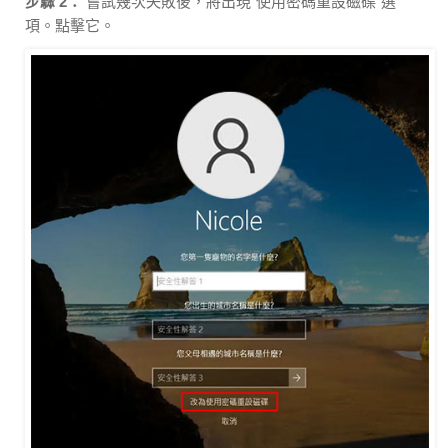
步驟 2：
嘗試幾次失敗後，將出現“使用密碼重設磁碟”選
項。點擊它。