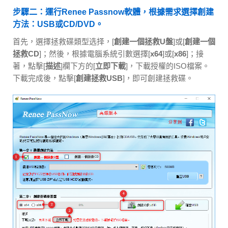
步驟二：運行Renee Passnow軟體，根據需求選擇創建
方法：USB或CD/DVD。
首先，選擇拯救碟類型选择，[
創建一個拯救U盤
]或[
創建一個
拯救CD
]；然後，根據電腦系統引數選擇[
x64
]或[
x86
]；接
著，點擊[
描述
]欄下方的[
立即下載
]，下載授權的ISO檔案。
下載完成後，點擊[
創建拯救USB
]，即可創建拯救碟。