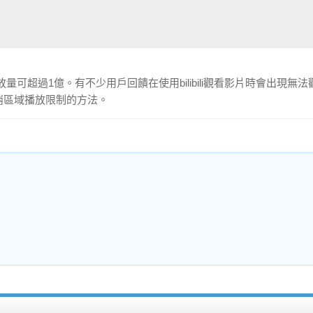
播放量可超過1億。有不少用戶回饋在使用bilibili觀看影片時會出現無法
取消區域播放限制的方法。