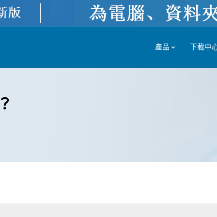
產品
下載中
題？