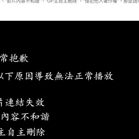
“影片內容不和諧”、“UP主自主刪除”、“侵犯他人著作權”，那麼