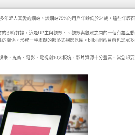
多年輕人喜愛的網站。該網站75%的用戶年齡低於24歲，這些年輕
于影片上方的即時評論，這是UP主與觀眾、、觀眾與觀眾之間的一個有趣互
係，形成一種虛擬的部落式觀影氛圍。bilibili網站目前也是眾
科技、娛樂、鬼畜、電影、電視劇10大板塊，影片資源十分豐富。當您想