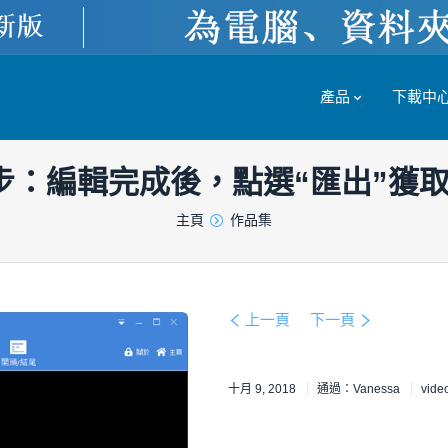
產品
下載中
步：編輯完成後，點選“匯出”獲
主頁
作品集
上一頁
下一頁
十月 9, 2018
通過：
Vanessa
vide