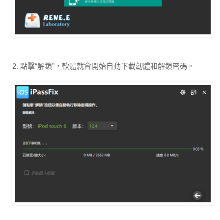
2. 點擊“解鎖”，軟體就會開始自動下載韌體和解鎖密碼。