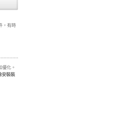
件，有時
和優化。
除安裝裝