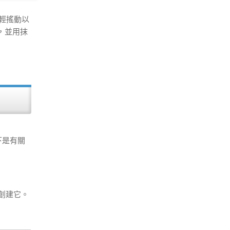
輕輕搖動以
，並用抹
下是有關
來創建它。