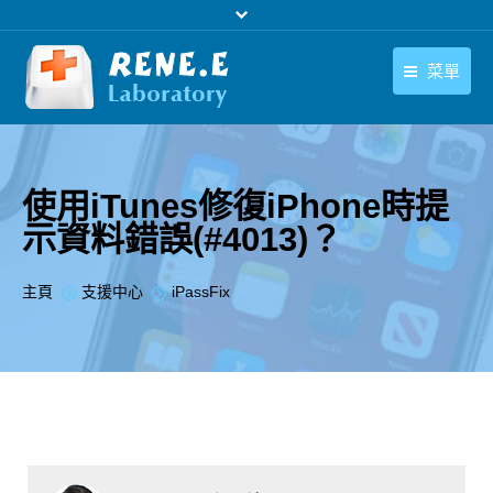
菜單
繁體中文
產品
繁體中文
下載中心
使用iTunes修復iPhone時提
示資料錯誤(#4013)？
購買
聯絡我們
您在此处：
主頁
支援中心
iPassFix
支援中心
關於我們