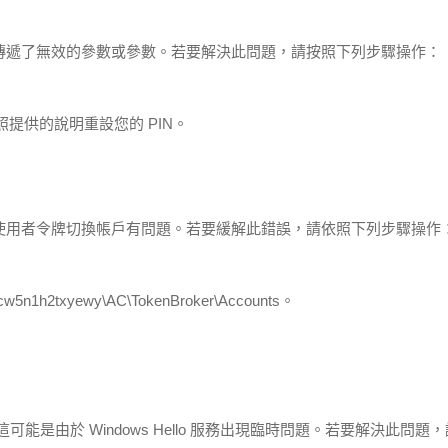
誤，則表示傳遞了無效的參數或參數。若要解決此問題，請按照下列步驟操作：
照提供的說明重設您的 PIN。
誤，則表示使用者令牌切換帳戶有問題。若要緩解此錯誤，請依照下列步驟操作
cw5n1h2txyewy\AC\TokenBroker\Accounts。
能是由於 Windows Hello 服務出現臨時問題。若要解決此問題