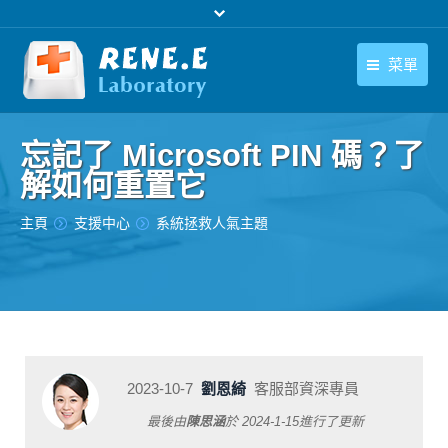
菜單
繁體中文
產品
忘記了 Microsoft PIN 碼？了
繁體中文
下載中心
解如何重置它
購買
您在此处：
主頁
支援中心
系統拯救人氣主題
聯絡我們
支援中心
關於我們
2023-10-7
劉恩綺
客服部資深專員
最後由
陳思涵
於
2024-1-15
進行了更新