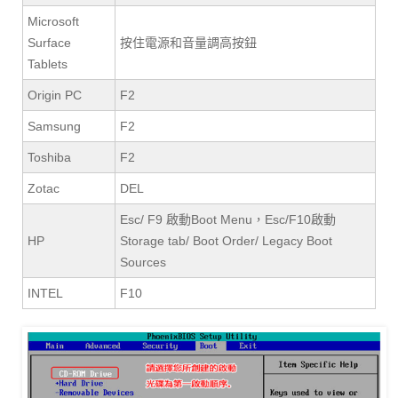
Microsoft
Surface
按住電源和音量調高按鈕
Tablets
Origin PC
F2
Samsung
F2
Toshiba
F2
Zotac
DEL
Esc/ F9 啟動Boot Menu，Esc/F10啟動
HP
Storage tab/ Boot Order/ Legacy Boot
Sources
INTEL
F10