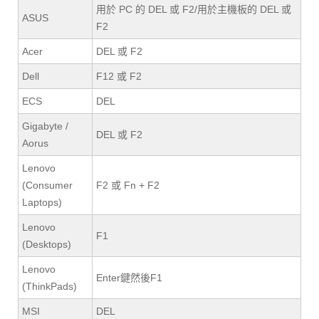
用於 PC 的 DEL 或 F2/用於主機板的 DEL 或
ASUS
F2
Acer
DEL 或 F2
Dell
F12 或 F2
ECS
DEL
Gigabyte /
DEL 或 F2
Aorus
Lenovo
(Consumer
F2 或 Fn + F2
Laptops)
Lenovo
F1
(Desktops)
Lenovo
Enter鍵然後F1
(ThinkPads)
MSI
DEL