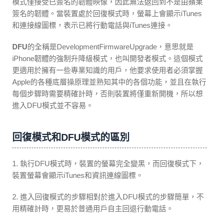
模式僅接受已簽名的韌體映像，因此無法返回到不是由蘋果
簽名的韌體。當裝置處於回復模式時，螢幕上會顯示iTunes
和連接線圖標，表示已將行動電話與iTunes連接。
DFU
的全稱是DevelopmentFirmwareUpgrade，意思就是
iPhone韌體的強制升降級模式，也叫開發者模式。這個模式
更適用於擁有一些專業知識的用戶，他要求使用者必須掌握
Apple的各種底層操原理並熟知其中的各個功能，並且在執行
每個步驟時需要精確計時，否則裝置將僅重新開機，所以想
進入DFU模式並不容易。
回復模式和DFU模式的區別
1. 執行DFU模式時，裝置的螢幕完全變黑，而回復模式下，
裝置螢幕會顯示iTunes和資訊連線圖標。
2. 進入回復模式的步驟相對於進入DFU模式的步驟簡單，不
用精確計時，更易於普通用戶自主回退行動電話。