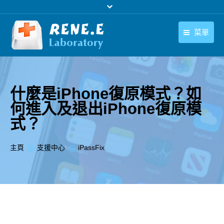
菜單
繁體中文
產品
繁體中文
下載中心
什麼是iPhone復原模式？如
何進入及退出iPhone復原模
購買
式？
聯絡我們
您在此处：
主頁
支援中心
iPassFix
支援中心
關於我們