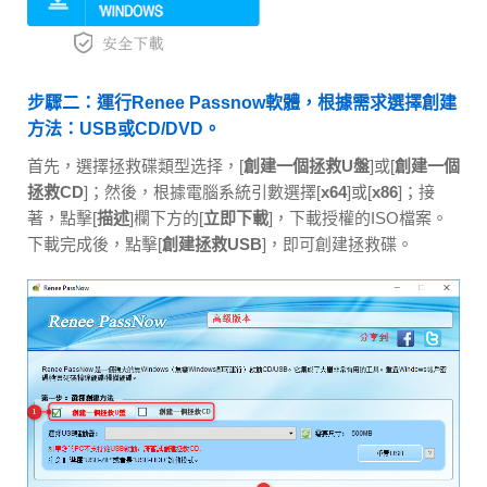
步驟二：運行Renee Passnow軟體，根據需求選擇創建
方法：USB或CD/DVD。
首先，選擇拯救碟類型选择，[
創建一個拯救U盤
]或[
創建一個
拯救CD
]；然後，根據電腦系統引數選擇[
x64
]或[
x86
]；接
著，點擊[
描述
]欄下方的[
立即下載
]，下載授權的ISO檔案。
下載完成後，點擊[
創建拯救USB
]，即可創建拯救碟。