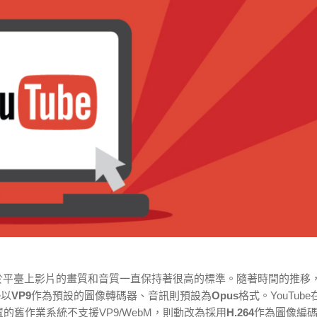
對於平臺上影片的畫質和音質一直保持著很高的標準。隨著時間的推移
e以
VP9
作為預設的圖像轉碼器、音訊則預設為
Opus
格式。YouTub
的舊作業系統不支援VP9/WebM，則動改為採用
H.264
作為圖像編