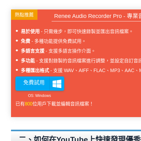
熱點推薦
Renee Audio Recorder Pro 
易於使用
只需幾步，即可快速錄製並匯出音訊檔案。
免費
多種功能提供免費試用。
多語言支援
支援多語言操作介面。
多功能
支援對錄製的音訊檔案進行調整，並設定自訂音
多種匯出格式
支援 WAV、AIFF、FLAC、MP3、AA
免費試用
已有
800
位用戶下載並編輯音訊檔案！
二、如何在YouTube上快速發現優