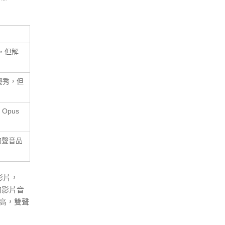
，但解
優秀，但
pus
的聲音品
影片，
的影片音
更高，雙聲