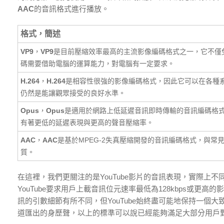
AAC
的音訊格式進行播放。
格式，簡述
VP9
，
VP9
是目前壓縮效率最高的主流影像編碼格式之一，它不僅
碼需要借助電腦的運算能力，對電腦有一定要求。
H.264
，
H.264
是相容性很強的影像編碼格式，因此它可以在各種
仍然是能讓觀眾接受的良好水準。
Opus
，
Opus
是適用於網路上低延遲音訊即時傳輸的音訊編碼格式，
有著更低的延遲表現與更高的聲音壓縮率。
AAC
，
AAC
是基於MPEG-2失真壓縮開發的音訊編碼格式，與常
質。
在這裡，我們更關注的是YouTube影片的音訊表現，實際上
YouTube要求用戶上載音訊位元速率最低為128kbps或更高
訊的引數細節有所不同，但YouTube始終盡可能地保持一個大致
道匯出的身歷聲，以上的標準可以說已經能夠滿足大部分用戶