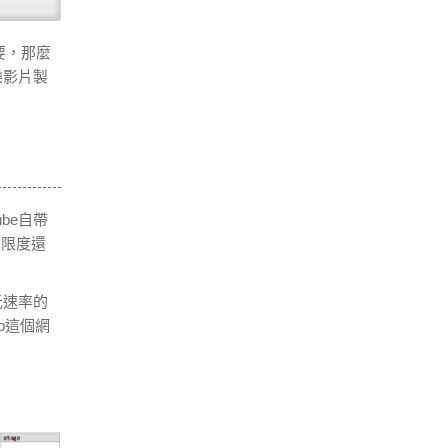
要，那麼
樂影片製
be自帶
大限度還
元速率的
hp這個網