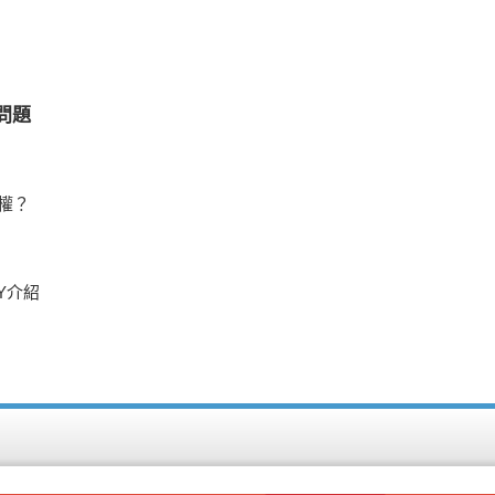
問題
權？
RY介紹