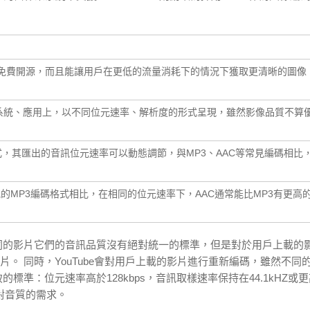
免費開源，而且能讓用戶在更低的流量消耗下的情況下獲取更清晰的圖像
系統、應用上，以不同位元速率、解析度的形式呈現，雖然影像品質不算
其匯出的音訊位元速率可以動態調節，與MP3、AAC等常見編碼相比，O
見的MP3編碼格式相比，在相同的位元速率下，AAC通常能比MP3有更高
不同的影片它們的音訊品質沒有絕對統一的標準，但是對於用戶上載的
的影片。 同時，YouTube會對用戶上載的影片進行重新編碼，雖然不同
的標準：位元速率高於128kbps，音訊取樣速率保持在44.1kHZ或
對音質的需求。