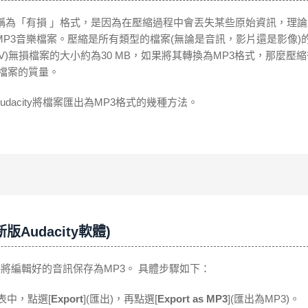
稱為「有損 」格式，是因為在壓縮過程中會丟失某些原始資訊，理
P3音樂檔案。壓縮是所有類型的檔案(無論是音訊，影片還是影像)
)無損檔案的大小約為30 MB，如果將其轉換為MP3格式，那麼壓縮
原檔案的質量。
udacity將檔案匯出為MP3格式的幾種方法。
Audacity軟體)
y直接將編輯好的音訊保存為MP3。 具體步驟如下：
表中，點選[
Export
](匯出)，再點選[
Export as MP3
](匯出為MP3)。