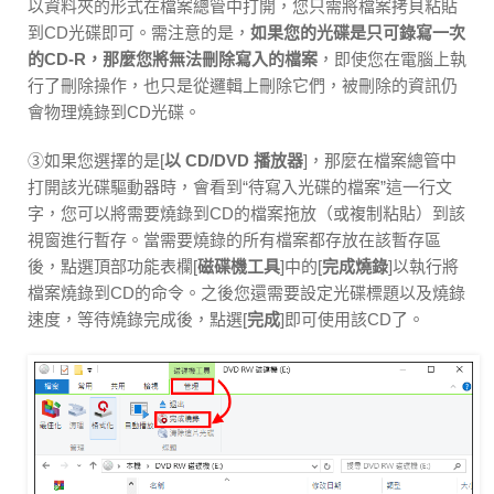
以資料夾的形式在檔案總管中打開，您只需將檔案拷貝粘貼
到CD光碟即可。需注意的是，
如果您的光碟是只可錄寫一次
的CD-R，那麼您將無法刪除寫入的檔案
，即使您在電腦上執
行了刪除操作，也只是從邏輯上刪除它們，被刪除的資訊仍
會物理燒錄到CD光碟。
③如果您選擇的是[
以 CD/DVD 播放器
]，那麼在檔案總管中
打開該光碟驅動器時，會看到“待寫入光碟的檔案”這一行文
字，您可以將需要燒錄到CD的檔案拖放（或複制粘貼）到該
視窗進行暫存。當需要燒錄的所有檔案都存放在該暫存區
後，點選頂部功能表欄[
磁碟機工具
]中的[
完成燒錄
]以執行將
檔案燒錄到CD的命令。之後您還需要設定光碟標題以及燒錄
速度，等待燒錄完成後，點選[
完成
]即可使用該CD了。