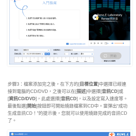
步驟3：檔案添加完之後，在下方的[
目標位置
]中選擇已經連
接到電腦的CD/DVD，之後可以在[
描述
]中選擇[
音訊CD
]或
[
資訊CD/DVD
]，此處選擇[
音訊CD
]，以及設定寫入速度等。
最後點選[
開始
]按鈕即可開始燒錄檔案到CD中。當彈出“成功
生成音訊CD！”的提示後，您就可以使用燒錄完成的音訊CD
了。