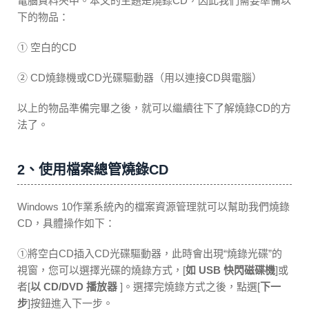
電腦資料夾中。本文的主題是燒錄CD，因此我們需要準備以
下的物品：
① 空白的CD
② CD燒錄機或CD光碟驅動器（用以連接CD與電腦）
以上的物品準備完畢之後，就可以繼續往下了解燒錄CD的方
法了。
2、使用檔案總管燒錄CD
Windows 10作業系統內的檔案資源管理就可以幫助我們燒錄
CD，具體操作如下：
①將空白CD插入CD光碟驅動器，此時會出現“燒錄光碟”的
視窗，您可以選擇光碟的燒錄方式，[
如 USB 快閃磁碟機
]或
者[
以 CD/DVD 播放器
]。選擇完燒錄方式之後，點選[
下一
步
]按鈕進入下一步。